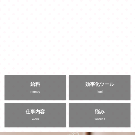
給料
効率化ツール
money
tool
仕事内容
悩み
work
worries