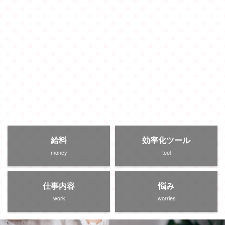
給料
効率化ツール
money
tool
仕事内容
悩み
work
worries