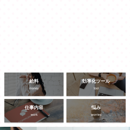
給料
効率化ツール
money
tool
仕事内容
悩み
work
worries